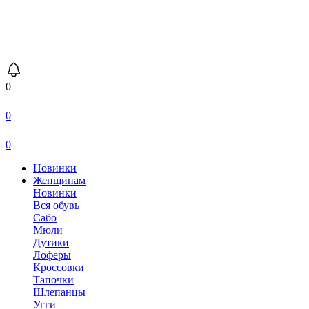
0
0
0
Новинки
Женщинам
Новинки
Вся обувь
Сабо
Мюли
Дутики
Лоферы
Кроссовки
Тапочки
Шлепанцы
Угги