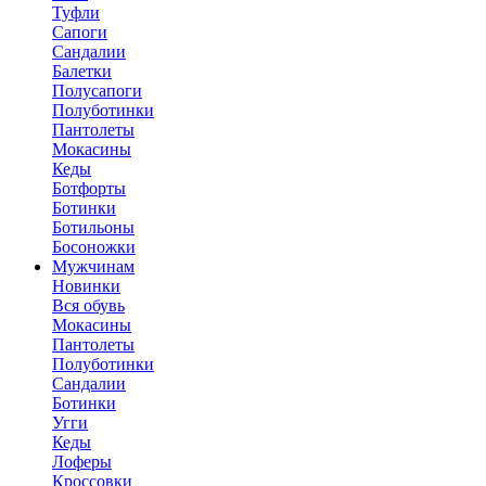
Туфли
Сапоги
Сандалии
Балетки
Полусапоги
Полуботинки
Пантолеты
Мокасины
Кеды
Ботфорты
Ботинки
Ботильоны
Босоножки
Мужчинам
Новинки
Вся обувь
Мокасины
Пантолеты
Полуботинки
Сандалии
Ботинки
Угги
Кеды
Лоферы
Кроссовки