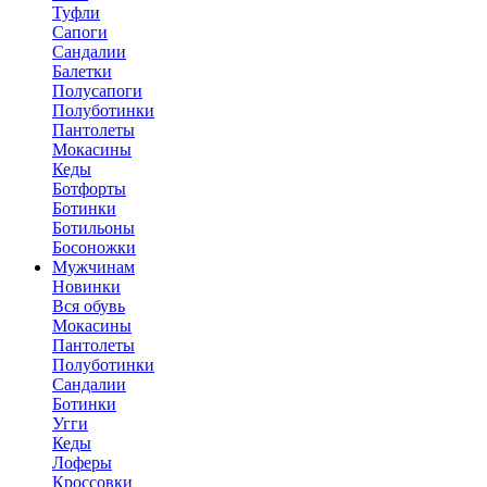
Туфли
Сапоги
Сандалии
Балетки
Полусапоги
Полуботинки
Пантолеты
Мокасины
Кеды
Ботфорты
Ботинки
Ботильоны
Босоножки
Мужчинам
Новинки
Вся обувь
Мокасины
Пантолеты
Полуботинки
Сандалии
Ботинки
Угги
Кеды
Лоферы
Кроссовки