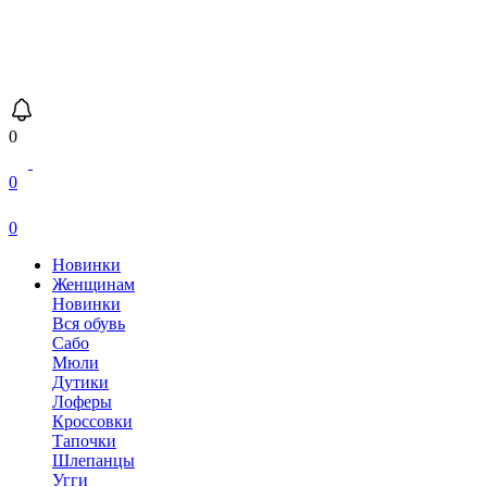
0
0
0
Новинки
Женщинам
Новинки
Вся обувь
Сабо
Мюли
Дутики
Лоферы
Кроссовки
Тапочки
Шлепанцы
Угги