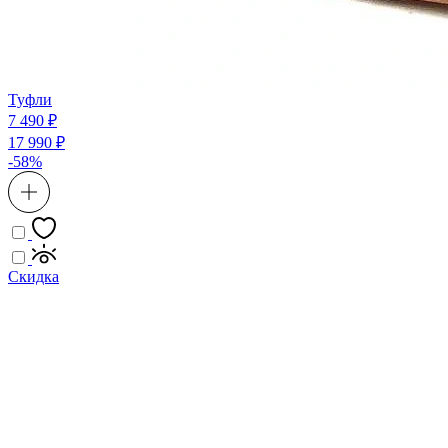
Туфли
7 490 ₽
17 990 ₽
-58%
Скидка