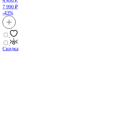
7 990 ₽
-43%
Скидка