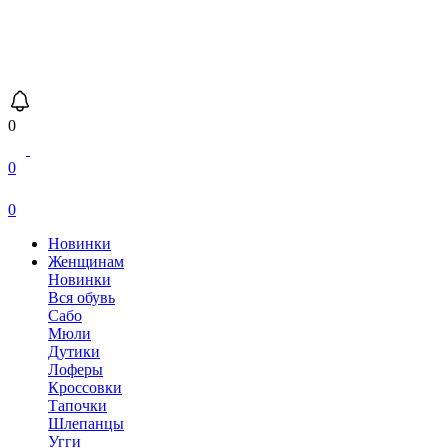
0
0
0
Новинки
Женщинам
Новинки
Вся обувь
Сабо
Мюли
Дутики
Лоферы
Кроссовки
Тапочки
Шлепанцы
Угги