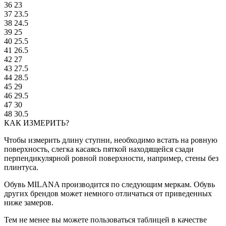
36
23
37
23.5
38
24.5
39
25
40
25.5
41
26.5
42
27
43
27.5
44
28.5
45
29
46
29.5
47
30
48
30.5
КАК ИЗМЕРИТЬ?
Чтобы измерить длину ступни, необходимо встать на ровную
поверхность, слегка касаясь пяткой находящейся сзади
перпендикулярной ровной поверхности, например, стены без
плинтуса.
Обувь MILANA производится по следующим меркам. Обувь
других брендов может немного отличаться от приведенных
ниже замеров.
Тем не менее вы можете пользоваться таблицей в качестве