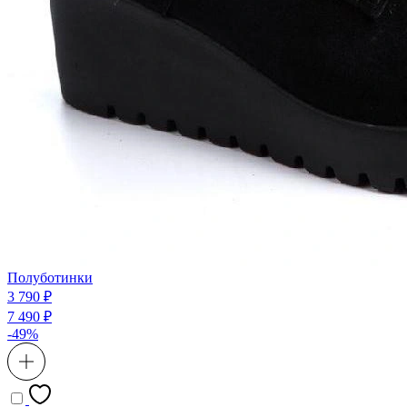
Полуботинки
3 790 ₽
7 490 ₽
-49%