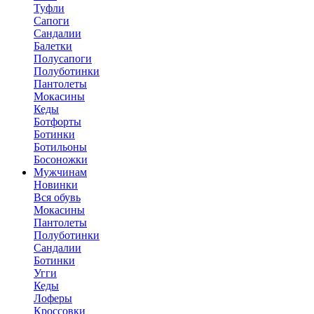
Туфли
Сапоги
Сандалии
Балетки
Полусапоги
Полуботинки
Пантолеты
Мокасины
Кеды
Ботфорты
Ботинки
Ботильоны
Босоножки
Мужчинам
Новинки
Вся обувь
Мокасины
Пантолеты
Полуботинки
Сандалии
Ботинки
Угги
Кеды
Лоферы
Кроссовки