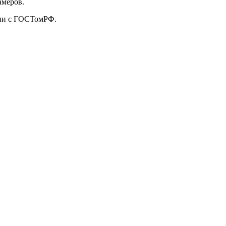
амеров.
твии с ГОСТомРФ.