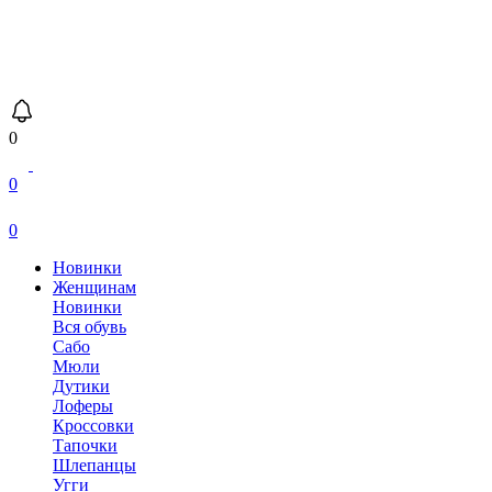
0
0
0
Новинки
Женщинам
Новинки
Вся обувь
Сабо
Мюли
Дутики
Лоферы
Кроссовки
Тапочки
Шлепанцы
Угги