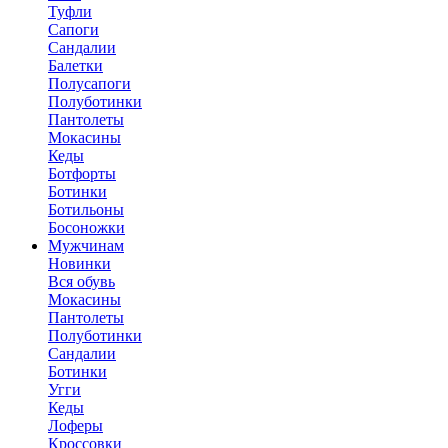
Туфли
Сапоги
Сандалии
Балетки
Полусапоги
Полуботинки
Пантолеты
Мокасины
Кеды
Ботфорты
Ботинки
Ботильоны
Босоножки
Мужчинам
Новинки
Вся обувь
Мокасины
Пантолеты
Полуботинки
Сандалии
Ботинки
Угги
Кеды
Лоферы
Кроссовки