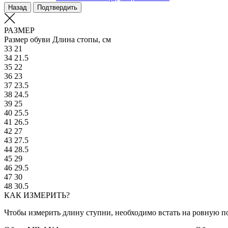
Назад
Подтвердить
РАЗМЕР
Размер обуви
Длина стопы, см
33
21
34
21.5
35
22
36
23
37
23.5
38
24.5
39
25
40
25.5
41
26.5
42
27
43
27.5
44
28.5
45
29
46
29.5
47
30
48
30.5
КАК ИЗМЕРИТЬ?
Чтобы измерить длину ступни, необходимо встать на ровную по