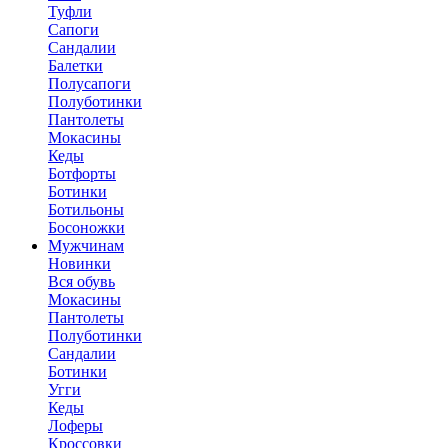
Туфли
Сапоги
Сандалии
Балетки
Полусапоги
Полуботинки
Пантолеты
Мокасины
Кеды
Ботфорты
Ботинки
Ботильоны
Босоножки
Мужчинам
Новинки
Вся обувь
Мокасины
Пантолеты
Полуботинки
Сандалии
Ботинки
Угги
Кеды
Лоферы
Кроссовки