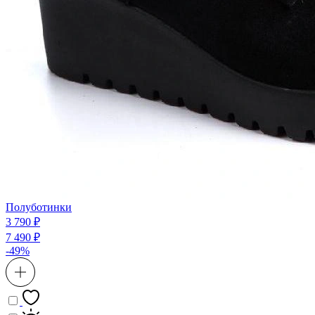
Полуботинки
3 790 ₽
7 490 ₽
-49%