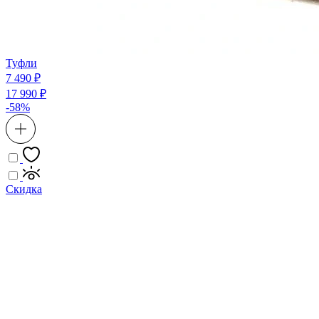
Туфли
7 490 ₽
17 990 ₽
-58%
Скидка