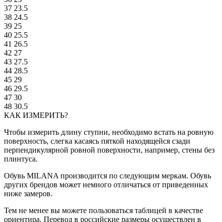
37
23.5
38
24.5
39
25
40
25.5
41
26.5
42
27
43
27.5
44
28.5
45
29
46
29.5
47
30
48
30.5
КАК ИЗМЕРИТЬ?
Чтобы измерить длину ступни, необходимо встать на ровную
поверхность, слегка касаясь пяткой находящейся сзади
перпендикулярной ровной поверхности, например, стены без
плинтуса.
Обувь MILANA производится по следующим меркам. Обувь
других брендов может немного отличаться от приведенных
ниже замеров.
Тем не менее вы можете пользоваться таблицей в качестве
ориентира. Перевод в российские размеры осуществлен в