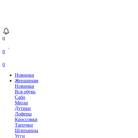
0
0
0
Новинки
Женщинам
Новинки
Вся обувь
Сабо
Мюли
Дутики
Лоферы
Кроссовки
Тапочки
Шлепанцы
Угги