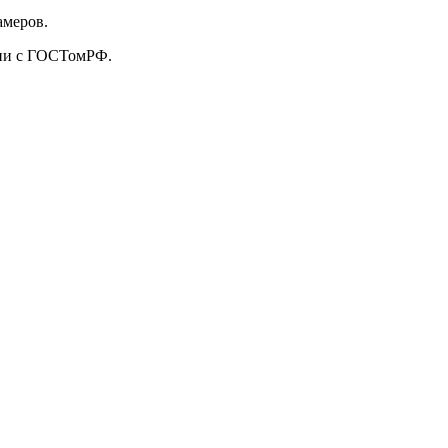
амеров.
твии с ГОСТомРФ.