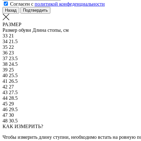
Согласен с
политикой конфеденциальности
Назад
Подтвердить
РАЗМЕР
Размер обуви
Длина стопы, см
33
21
34
21.5
35
22
36
23
37
23.5
38
24.5
39
25
40
25.5
41
26.5
42
27
43
27.5
44
28.5
45
29
46
29.5
47
30
48
30.5
КАК ИЗМЕРИТЬ?
Чтобы измерить длину ступни, необходимо встать на ровную по