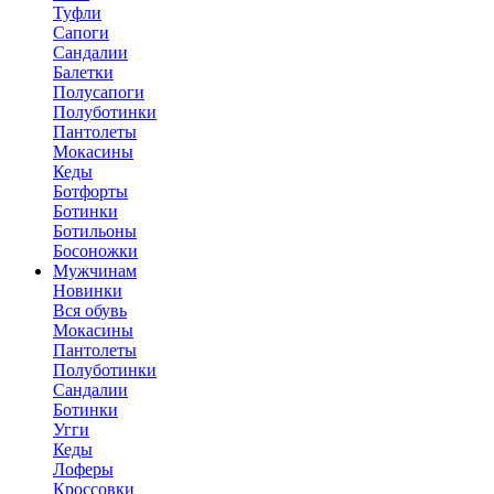
Туфли
Сапоги
Сандалии
Балетки
Полусапоги
Полуботинки
Пантолеты
Мокасины
Кеды
Ботфорты
Ботинки
Ботильоны
Босоножки
Мужчинам
Новинки
Вся обувь
Мокасины
Пантолеты
Полуботинки
Сандалии
Ботинки
Угги
Кеды
Лоферы
Кроссовки