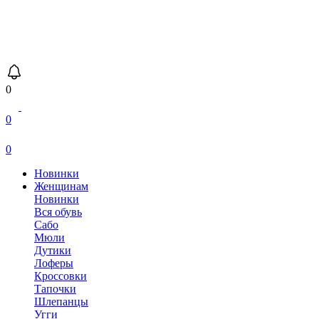
0
0
0
Новинки
Женщинам
Новинки
Вся обувь
Сабо
Мюли
Дутики
Лоферы
Кроссовки
Тапочки
Шлепанцы
Угги