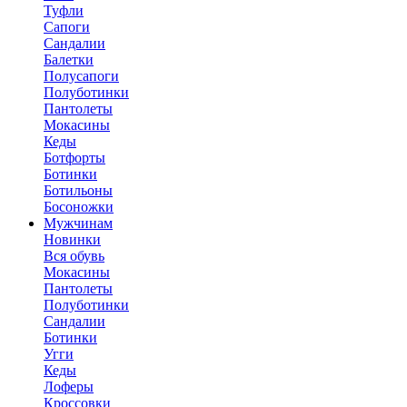
Туфли
Сапоги
Сандалии
Балетки
Полусапоги
Полуботинки
Пантолеты
Мокасины
Кеды
Ботфорты
Ботинки
Ботильоны
Босоножки
Мужчинам
Новинки
Вся обувь
Мокасины
Пантолеты
Полуботинки
Сандалии
Ботинки
Угги
Кеды
Лоферы
Кроссовки