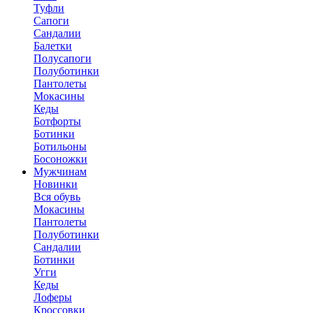
Туфли
Сапоги
Сандалии
Балетки
Полусапоги
Полуботинки
Пантолеты
Мокасины
Кеды
Ботфорты
Ботинки
Ботильоны
Босоножки
Мужчинам
Новинки
Вся обувь
Мокасины
Пантолеты
Полуботинки
Сандалии
Ботинки
Угги
Кеды
Лоферы
Кроссовки