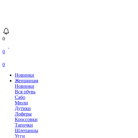
0
0
0
Новинки
Женщинам
Новинки
Вся обувь
Сабо
Мюли
Дутики
Лоферы
Кроссовки
Тапочки
Шлепанцы
Угги