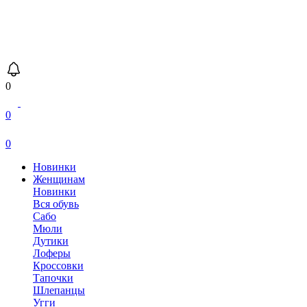
0
0
0
Новинки
Женщинам
Новинки
Вся обувь
Сабо
Мюли
Дутики
Лоферы
Кроссовки
Тапочки
Шлепанцы
Угги