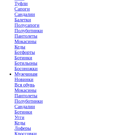
Туфли
Сапоги
Сандалии
Балетки
Полусапоги
Полуботинки
Пантолеты
Мокасины
Кеды
Ботфорты
Ботинки
Ботильоны
Босоножки
Мужчинам
Новинки
Вся обувь
Мокасины
Пантолеты
Полуботинки
Сандалии
Ботинки
Угги
Кеды
Лоферы
Кроссовки