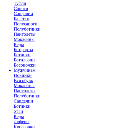
Туфли
Сапоги
Сандалии
Балетки
Полусапоги
Полуботинки
Пантолеты
Мокасины
Кеды
Ботфорты
Ботинки
Ботильоны
Босоножки
Мужчинам
Новинки
Вся обувь
Мокасины
Пантолеты
Полуботинки
Сандалии
Ботинки
Угги
Кеды
Лоферы
Кроссовки