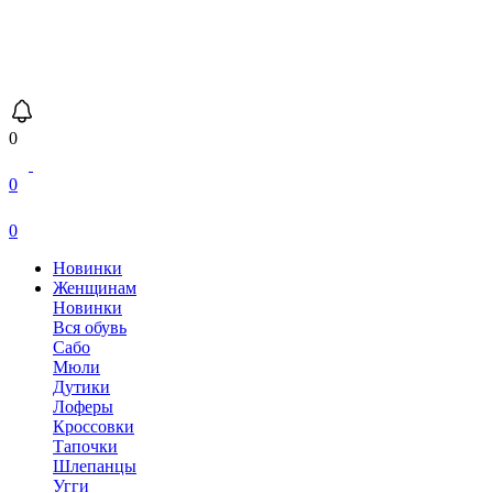
0
0
0
Новинки
Женщинам
Новинки
Вся обувь
Сабо
Мюли
Дутики
Лоферы
Кроссовки
Тапочки
Шлепанцы
Угги