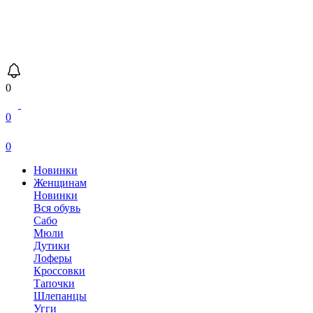
0
0
0
Новинки
Женщинам
Новинки
Вся обувь
Сабо
Мюли
Дутики
Лоферы
Кроссовки
Тапочки
Шлепанцы
Угги