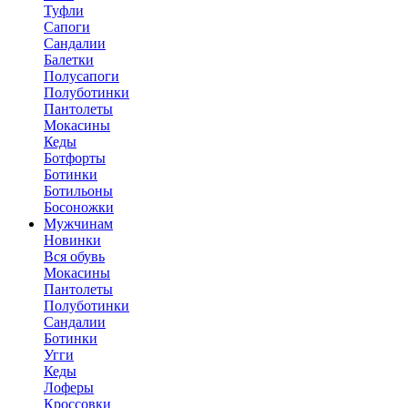
Туфли
Сапоги
Сандалии
Балетки
Полусапоги
Полуботинки
Пантолеты
Мокасины
Кеды
Ботфорты
Ботинки
Ботильоны
Босоножки
Мужчинам
Новинки
Вся обувь
Мокасины
Пантолеты
Полуботинки
Сандалии
Ботинки
Угги
Кеды
Лоферы
Кроссовки