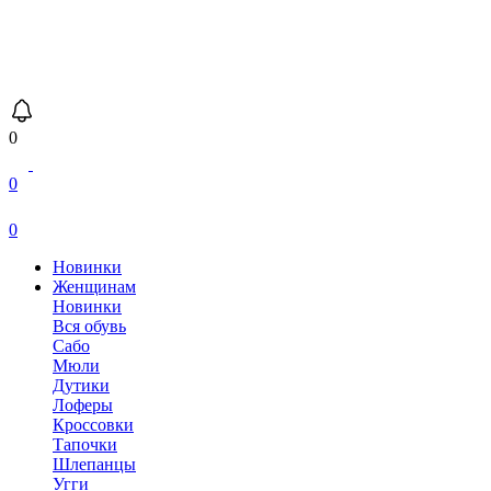
0
0
0
Новинки
Женщинам
Новинки
Вся обувь
Сабо
Мюли
Дутики
Лоферы
Кроссовки
Тапочки
Шлепанцы
Угги