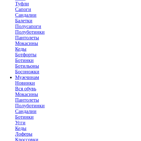
Туфли
Сапоги
Сандалии
Балетки
Полусапоги
Полуботинки
Пантолеты
Мокасины
Кеды
Ботфорты
Ботинки
Ботильоны
Босоножки
Мужчинам
Новинки
Вся обувь
Мокасины
Пантолеты
Полуботинки
Сандалии
Ботинки
Угги
Кеды
Лоферы
Кроссовки