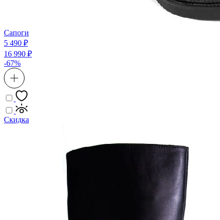
Сапоги
5 490 ₽
16 990 ₽
-67%
Скидка