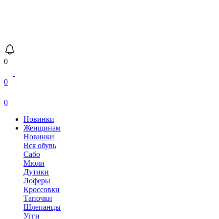
0
0
0
Новинки
Женщинам
Новинки
Вся обувь
Сабо
Мюли
Дутики
Лоферы
Кроссовки
Тапочки
Шлепанцы
Угги