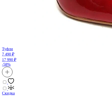
Туфли
7 490 ₽
17 990 ₽
-58%
Скидка