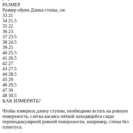
РАЗМЕР
Размер обуви
Длина стопы, см
33
21
34
21.5
35
22
36
23
37
23.5
38
24.5
39
25
40
25.5
41
26.5
42
27
43
27.5
44
28.5
45
29
46
29.5
47
30
48
30.5
КАК ИЗМЕРИТЬ?
Чтобы измерить длину ступни, необходимо встать на ровную
поверхность, слегка касаясь пяткой находящейся сзади
перпендикулярной ровной поверхности, например, стены без
плинтуса.