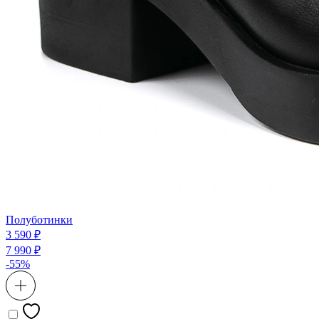
Полуботинки
3 590 ₽
7 990 ₽
-55%