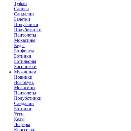
Туфли
Сапоги
Сандалии
Балетки
Полусапоги
Полуботинки
Пантолеты
Мокасины
Кеды
Ботфорты
Ботинки
Ботильоны
Босоножки
Мужчинам
Новинки
Вся обувь
Мокасины
Пантолеты
Полуботинки
Сандалии
Ботинки
Угги
Кеды
Лоферы
Кроссовки