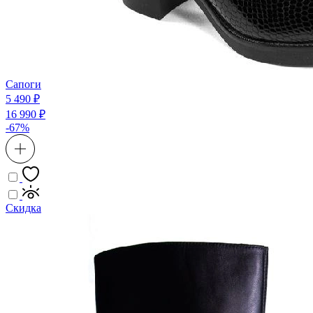
Сапоги
5 490 ₽
16 990 ₽
-67%
Скидка