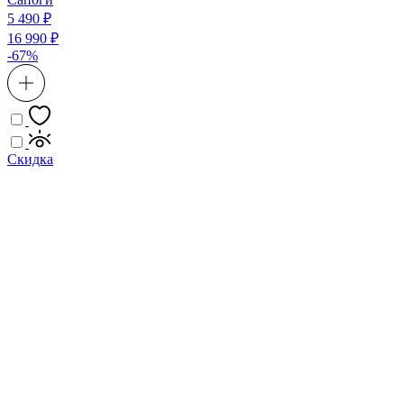
5 490 ₽
16 990 ₽
-67%
Скидка