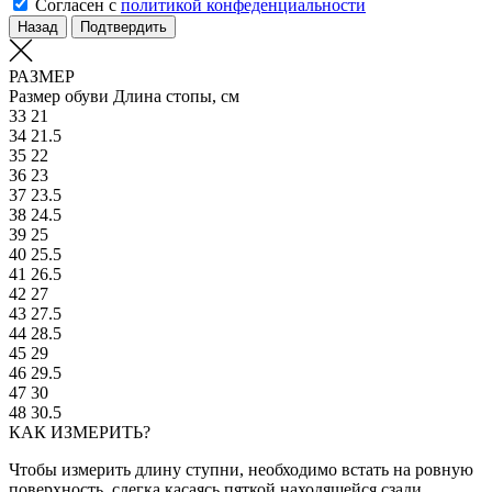
Согласен с
политикой конфеденциальности
Назад
Подтвердить
РАЗМЕР
Размер обуви
Длина стопы, см
33
21
34
21.5
35
22
36
23
37
23.5
38
24.5
39
25
40
25.5
41
26.5
42
27
43
27.5
44
28.5
45
29
46
29.5
47
30
48
30.5
КАК ИЗМЕРИТЬ?
Чтобы измерить длину ступни, необходимо встать на ровную
поверхность, слегка касаясь пяткой находящейся сзади