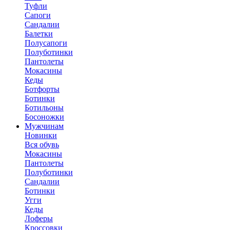
Туфли
Сапоги
Сандалии
Балетки
Полусапоги
Полуботинки
Пантолеты
Мокасины
Кеды
Ботфорты
Ботинки
Ботильоны
Босоножки
Мужчинам
Новинки
Вся обувь
Мокасины
Пантолеты
Полуботинки
Сандалии
Ботинки
Угги
Кеды
Лоферы
Кроссовки