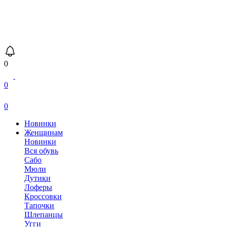
0
0
0
Новинки
Женщинам
Новинки
Вся обувь
Сабо
Мюли
Дутики
Лоферы
Кроссовки
Тапочки
Шлепанцы
Угги