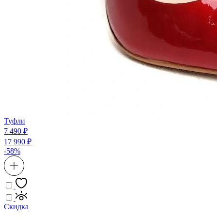
Туфли
7 490 ₽
17 990 ₽
-58%
Скидка