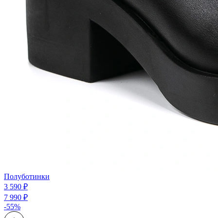
Полуботинки
3 590 ₽
7 990 ₽
-55%