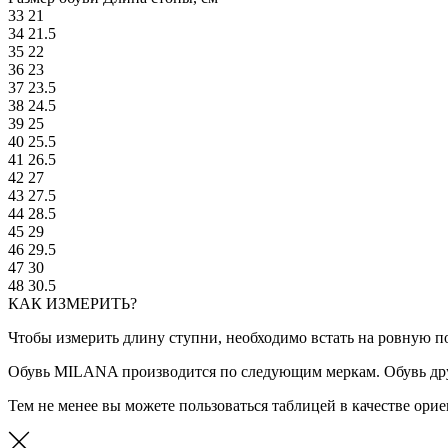
33
21
34
21.5
35
22
36
23
37
23.5
38
24.5
39
25
40
25.5
41
26.5
42
27
43
27.5
44
28.5
45
29
46
29.5
47
30
48
30.5
КАК ИЗМЕРИТЬ?
Чтобы измерить длину ступни, необходимо встать на ровную по
Обувь MILANA производится по следующим меркам. Обувь дру
Тем не менее вы можете пользоваться таблицей в качестве ор