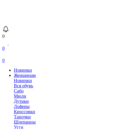
0
0
0
Новинки
Женщинам
Новинки
Вся обувь
Сабо
Мюли
Дутики
Лоферы
Кроссовки
Тапочки
Шлепанцы
Угги