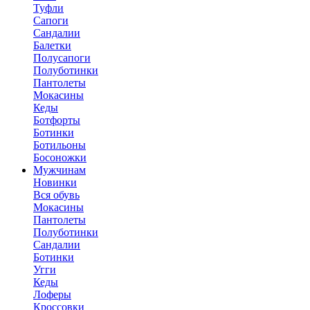
Туфли
Сапоги
Сандалии
Балетки
Полусапоги
Полуботинки
Пантолеты
Мокасины
Кеды
Ботфорты
Ботинки
Ботильоны
Босоножки
Мужчинам
Новинки
Вся обувь
Мокасины
Пантолеты
Полуботинки
Сандалии
Ботинки
Угги
Кеды
Лоферы
Кроссовки