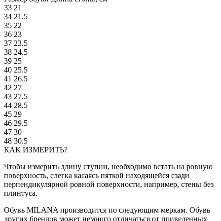
33
21
34
21.5
35
22
36
23
37
23.5
38
24.5
39
25
40
25.5
41
26.5
42
27
43
27.5
44
28.5
45
29
46
29.5
47
30
48
30.5
КАК ИЗМЕРИТЬ?
Чтобы измерить длину ступни, необходимо встать на ровную
поверхность, слегка касаясь пяткой находящейся сзади
перпендикулярной ровной поверхности, например, стены без
плинтуса.
Обувь MILANA производится по следующим меркам. Обувь
других брендов может немного отличаться от приведенных