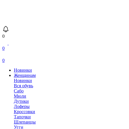
0
0
0
Новинки
Женщинам
Новинки
Вся обувь
Сабо
Мюли
Дутики
Лоферы
Кроссовки
Тапочки
Шлепанцы
Угги