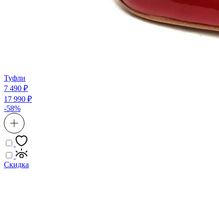
Туфли
7 490 ₽
17 990 ₽
-58%
Скидка