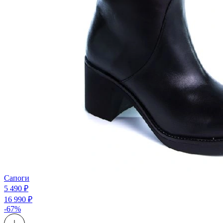
Сапоги
5 490 ₽
16 990 ₽
-67%