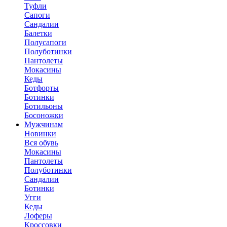
Туфли
Сапоги
Сандалии
Балетки
Полусапоги
Полуботинки
Пантолеты
Мокасины
Кеды
Ботфорты
Ботинки
Ботильоны
Босоножки
Мужчинам
Новинки
Вся обувь
Мокасины
Пантолеты
Полуботинки
Сандалии
Ботинки
Угги
Кеды
Лоферы
Кроссовки