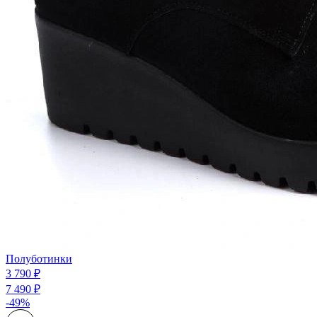
Полуботинки
3 790 ₽
7 490 ₽
-49%