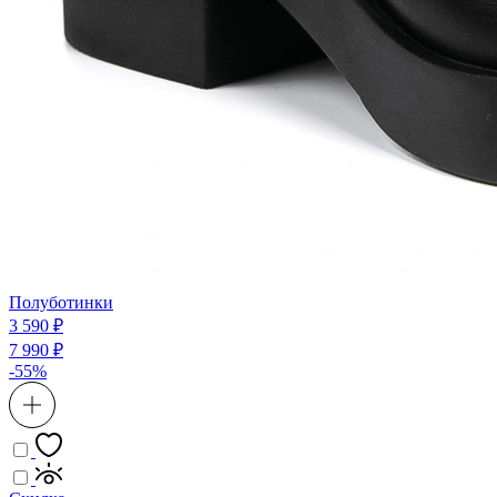
Полуботинки
3 590 ₽
7 990 ₽
-55%