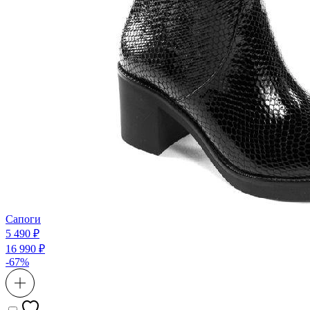
Сапоги
5 490 ₽
16 990 ₽
-67%