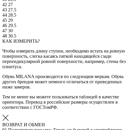
42
27
43
27.5
44
28.5
45
29
46
29.5
47
30
48
30.5
КАК ИЗМЕРИТЬ?
Чтобы измерить длину ступни, необходимо встать на ровную
поверхность, слегка касаясь пяткой находящейся сзади
перпендикулярной ровной поверхности, например, стены без
плинтуса.
Обувь MILANA производится по следующим меркам. Обувь
других брендов может немного отличаться от приведенных
ниже замеров.
Тем не менее вы можете пользоваться таблицей в качестве
ориентира. Перевод в российские размеры осуществлен в
соответствии с ГОСТомРФ.
ВОЗВРАТ И ОБМЕН
01
Подготовьте посылку. Товар, не бывший в употреблении,