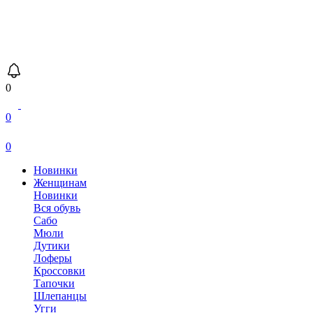
0
0
0
Новинки
Женщинам
Новинки
Вся обувь
Сабо
Мюли
Дутики
Лоферы
Кроссовки
Тапочки
Шлепанцы
Угги