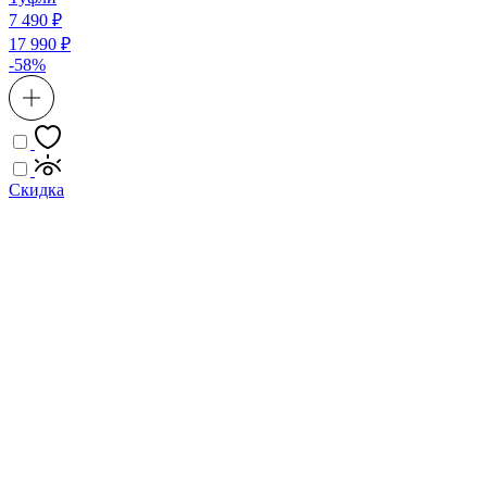
7 490 ₽
17 990 ₽
-58%
Скидка