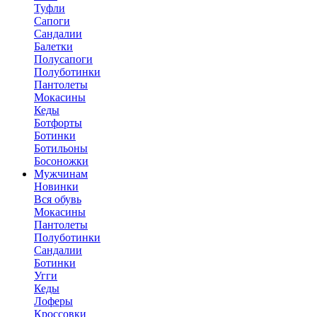
Туфли
Сапоги
Сандалии
Балетки
Полусапоги
Полуботинки
Пантолеты
Мокасины
Кеды
Ботфорты
Ботинки
Ботильоны
Босоножки
Мужчинам
Новинки
Вся обувь
Мокасины
Пантолеты
Полуботинки
Сандалии
Ботинки
Угги
Кеды
Лоферы
Кроссовки