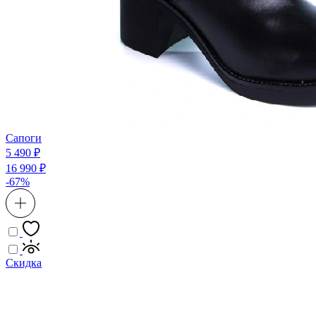
Сапоги
5 490 ₽
16 990 ₽
-67%
Скидка