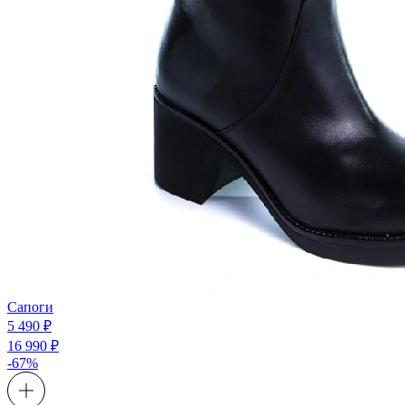
Сапоги
5 490 ₽
16 990 ₽
-67%