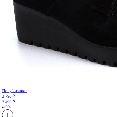
Полуботинки
3 790 ₽
7 490 ₽
-49%