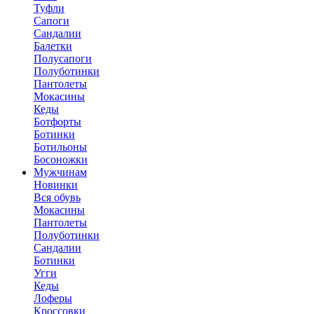
Туфли
Сапоги
Сандалии
Балетки
Полусапоги
Полуботинки
Пантолеты
Мокасины
Кеды
Ботфорты
Ботинки
Ботильоны
Босоножки
Мужчинам
Новинки
Вся обувь
Мокасины
Пантолеты
Полуботинки
Сандалии
Ботинки
Угги
Кеды
Лоферы
Кроссовки