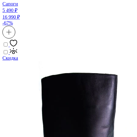
Сапоги
5 490 ₽
16 990 ₽
-67%
Скидка