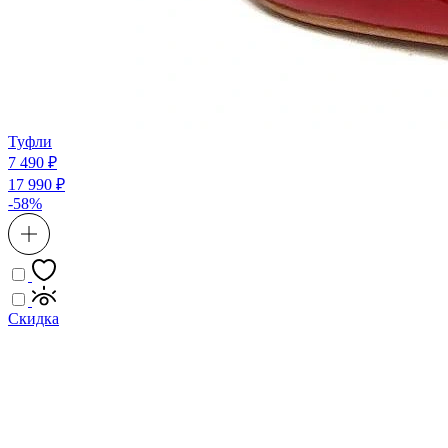
Туфли
7 490 ₽
17 990 ₽
-58%
Скидка