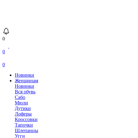
0
0
0
Новинки
Женщинам
Новинки
Вся обувь
Сабо
Мюли
Дутики
Лоферы
Кроссовки
Тапочки
Шлепанцы
Угги