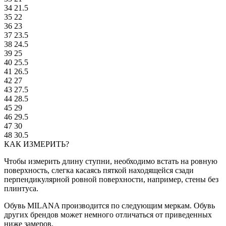
34
21.5
35
22
36
23
37
23.5
38
24.5
39
25
40
25.5
41
26.5
42
27
43
27.5
44
28.5
45
29
46
29.5
47
30
48
30.5
КАК ИЗМЕРИТЬ?
Чтобы измерить длину ступни, необходимо встать на ровную
поверхность, слегка касаясь пяткой находящейся сзади
перпендикулярной ровной поверхности, например, стены без
плинтуса.
Обувь MILANA производится по следующим меркам. Обувь
других брендов может немного отличаться от приведенных
ниже замеров.