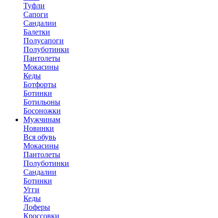
Туфли
Сапоги
Сандалии
Балетки
Полусапоги
Полуботинки
Пантолеты
Мокасины
Кеды
Ботфорты
Ботинки
Ботильоны
Босоножки
Мужчинам
Новинки
Вся обувь
Мокасины
Пантолеты
Полуботинки
Сандалии
Ботинки
Угги
Кеды
Лоферы
Кроссовки