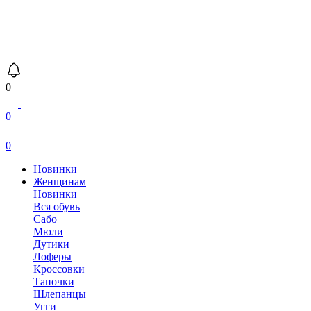
0
0
0
Новинки
Женщинам
Новинки
Вся обувь
Сабо
Мюли
Дутики
Лоферы
Кроссовки
Тапочки
Шлепанцы
Угги