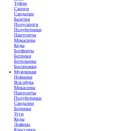
Туфли
Сапоги
Сандалии
Балетки
Полусапоги
Полуботинки
Пантолеты
Мокасины
Кеды
Ботфорты
Ботинки
Ботильоны
Босоножки
Мужчинам
Новинки
Вся обувь
Мокасины
Пантолеты
Полуботинки
Сандалии
Ботинки
Угги
Кеды
Лоферы
Кроссовки