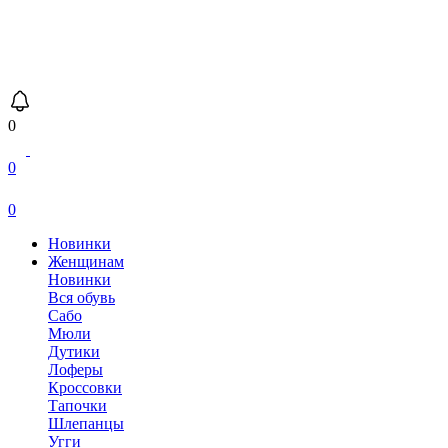
0
0
0
Новинки
Женщинам
Новинки
Вся обувь
Сабо
Мюли
Дутики
Лоферы
Кроссовки
Тапочки
Шлепанцы
Угги