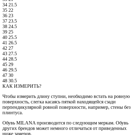
34
21.5
35
22
36
23
37
23.5
38
24.5
39
25
40
25.5
41
26.5
42
27
43
27.5
44
28.5
45
29
46
29.5
47
30
48
30.5
КАК ИЗМЕРИТЬ?
Чтобы измерить длину ступни, необходимо встать на ровную
поверхность, слегка касаясь пяткой находящейся сзади
перпендикулярной ровной поверхности, например, стены без
плинтуса.
Обувь MILANA производится по следующим меркам. Обувь
других брендов может немного отличаться от приведенных
ниже замеров.