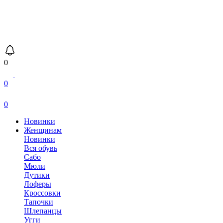
0
0
0
Новинки
Женщинам
Новинки
Вся обувь
Сабо
Мюли
Дутики
Лоферы
Кроссовки
Тапочки
Шлепанцы
Угги