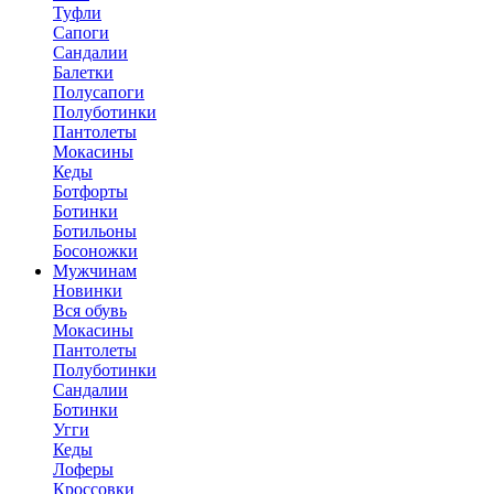
Туфли
Сапоги
Сандалии
Балетки
Полусапоги
Полуботинки
Пантолеты
Мокасины
Кеды
Ботфорты
Ботинки
Ботильоны
Босоножки
Мужчинам
Новинки
Вся обувь
Мокасины
Пантолеты
Полуботинки
Сандалии
Ботинки
Угги
Кеды
Лоферы
Кроссовки