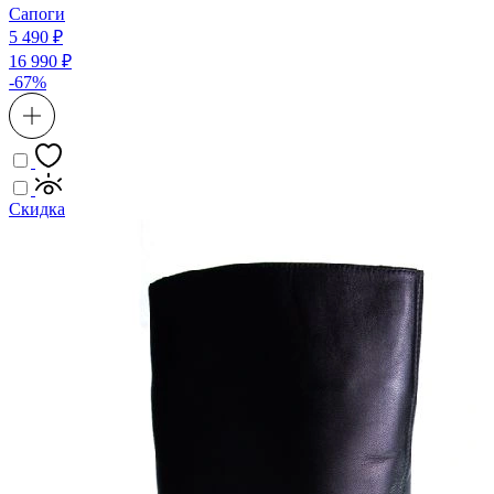
Сапоги
5 490 ₽
16 990 ₽
-67%
Скидка