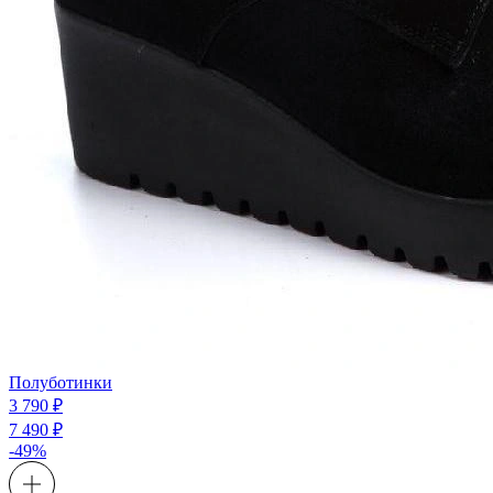
Полуботинки
3 790 ₽
7 490 ₽
-49%