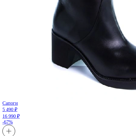
Сапоги
5 490 ₽
16 990 ₽
-67%