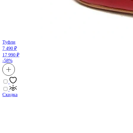
Туфли
7 490 ₽
17 990 ₽
-58%
Скидка