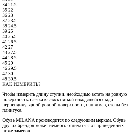
34
21.5
35
22
36
23
37
23.5
38
24.5
39
25
40
25.5
41
26.5
42
27
43
27.5
44
28.5
45
29
46
29.5
47
30
48
30.5
КАК ИЗМЕРИТЬ?
Чтобы измерить длину ступни, необходимо встать на ровную
поверхность, слегка касаясь пяткой находящейся сзади
перпендикулярной ровной поверхности, например, стены без
плинтуса.
Обувь MILANA производится по следующим меркам. Обувь
других брендов может немного отличаться от приведенных
ниже замеров.