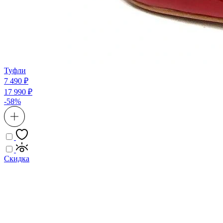
Туфли
7 490 ₽
17 990 ₽
-58%
Скидка