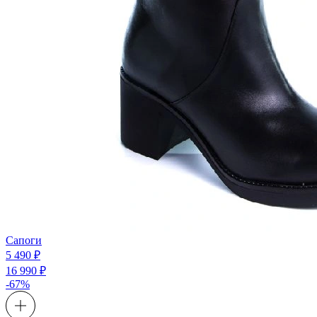
Сапоги
5 490 ₽
16 990 ₽
-67%