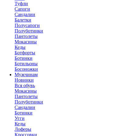
Туфли
Сапоги
Сандалии
Балетки
Полусапоги
Полуботинки
Пантолеты
Мокасины
Кеды
Ботфорты
Ботинки
Ботильоны
Босоножки
Мужчинам
Новинки
Вся обувь
Мокасины
Пантолеты
Полуботинки
Сандалии
Ботинки
Угги
Кеды
Лоферы
Кроссовки