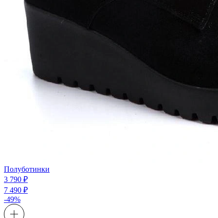
Полуботинки
3 790 ₽
7 490 ₽
-49%