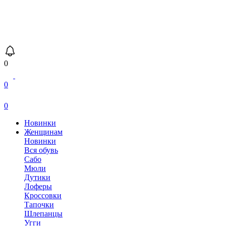
0
0
0
Новинки
Женщинам
Новинки
Вся обувь
Сабо
Мюли
Дутики
Лоферы
Кроссовки
Тапочки
Шлепанцы
Угги