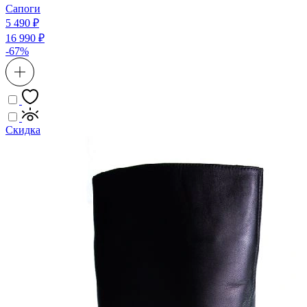
Сапоги
5 490 ₽
16 990 ₽
-67%
Скидка