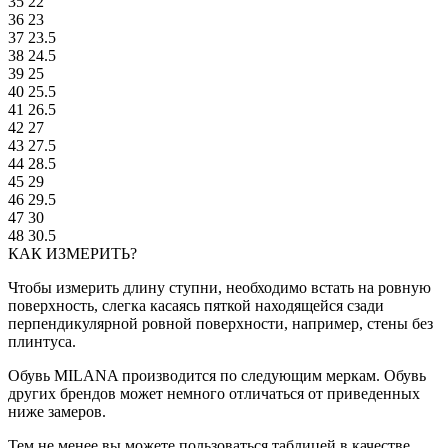
35
22
36
23
37
23.5
38
24.5
39
25
40
25.5
41
26.5
42
27
43
27.5
44
28.5
45
29
46
29.5
47
30
48
30.5
КАК ИЗМЕРИТЬ?
Чтобы измерить длину ступни, необходимо встать на ровную
поверхность, слегка касаясь пяткой находящейся сзади
перпендикулярной ровной поверхности, например, стены без
плинтуса.
Обувь MILANA производится по следующим меркам. Обувь
других брендов может немного отличаться от приведенных
ниже замеров.
Тем не менее вы можете пользоваться таблицей в качестве