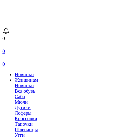
0
0
0
Новинки
Женщинам
Новинки
Вся обувь
Сабо
Мюли
Дутики
Лоферы
Кроссовки
Тапочки
Шлепанцы
Угги