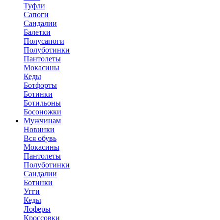
Туфли
Сапоги
Сандалии
Балетки
Полусапоги
Полуботинки
Пантолеты
Мокасины
Кеды
Ботфорты
Ботинки
Ботильоны
Босоножки
Мужчинам
Новинки
Вся обувь
Мокасины
Пантолеты
Полуботинки
Сандалии
Ботинки
Угги
Кеды
Лоферы
Кроссовки