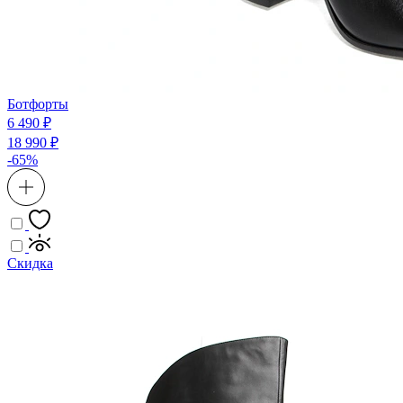
Ботфорты
6 490 ₽
18 990 ₽
-65%
Скидка