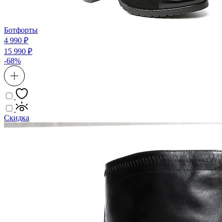
Ботфорты
4 990 ₽
15 990 ₽
-68%
Скидка