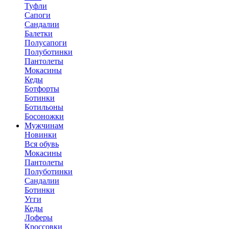
Туфли
Сапоги
Сандалии
Балетки
Полусапоги
Полуботинки
Пантолеты
Мокасины
Кеды
Ботфорты
Ботинки
Ботильоны
Босоножки
Мужчинам
Новинки
Вся обувь
Мокасины
Пантолеты
Полуботинки
Сандалии
Ботинки
Угги
Кеды
Лоферы
Кроссовки