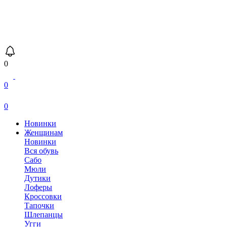
0
0
0
Новинки
Женщинам
Новинки
Вся обувь
Сабо
Мюли
Дутики
Лоферы
Кроссовки
Тапочки
Шлепанцы
Угги