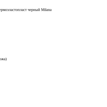
ермоэластопласт черный Milana
ожа)