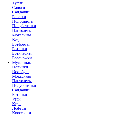
Туфли
Сапоги
Сандалии
Балетки
Полусапоги
Полуботинки
Пантолеты
Мокасины
Кеды
Ботфорты
Ботинки
Ботильоны
Босоножки
Мужчинам
Новинки
Вся обувь
Мокасины
Пантолеты
Полуботинки
Сандалии
Ботинки
Угги
Кеды
Лоферы
Кроссовки