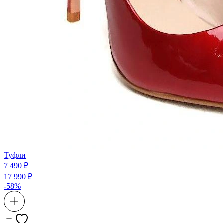
Туфли
7 490 ₽
17 990 ₽
-58%