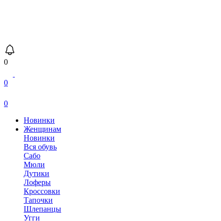
0
0
0
Новинки
Женщинам
Новинки
Вся обувь
Сабо
Мюли
Дутики
Лоферы
Кроссовки
Тапочки
Шлепанцы
Угги