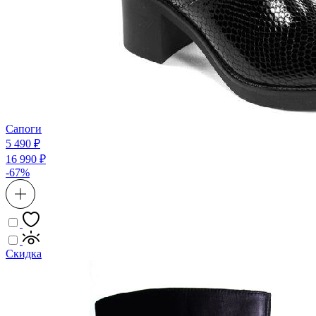
Сапоги
5 490 ₽
16 990 ₽
-67%
Скидка