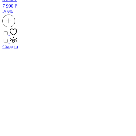
7 990 ₽
-55%
Скидка