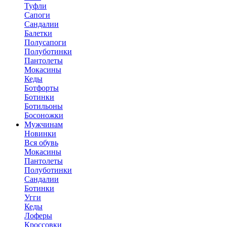
Туфли
Сапоги
Сандалии
Балетки
Полусапоги
Полуботинки
Пантолеты
Мокасины
Кеды
Ботфорты
Ботинки
Ботильоны
Босоножки
Мужчинам
Новинки
Вся обувь
Мокасины
Пантолеты
Полуботинки
Сандалии
Ботинки
Угги
Кеды
Лоферы
Кроссовки