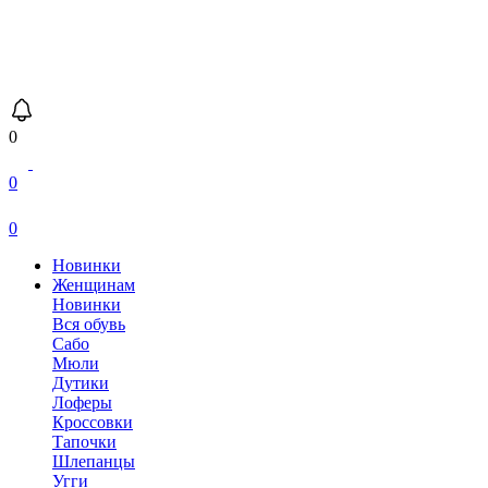
0
0
0
Новинки
Женщинам
Новинки
Вся обувь
Сабо
Мюли
Дутики
Лоферы
Кроссовки
Тапочки
Шлепанцы
Угги