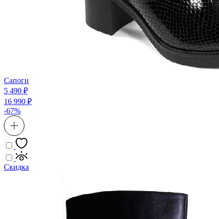
Сапоги
5 490 ₽
16 990 ₽
-67%
Скидка