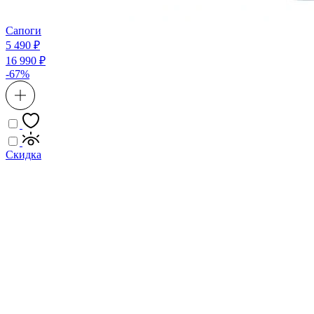
Сапоги
5 490 ₽
16 990 ₽
-67%
Скидка