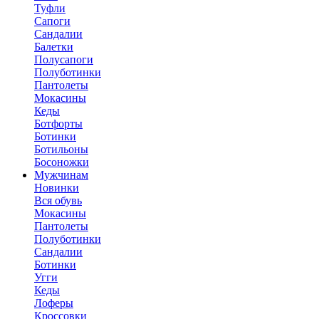
Туфли
Сапоги
Сандалии
Балетки
Полусапоги
Полуботинки
Пантолеты
Мокасины
Кеды
Ботфорты
Ботинки
Ботильоны
Босоножки
Мужчинам
Новинки
Вся обувь
Мокасины
Пантолеты
Полуботинки
Сандалии
Ботинки
Угги
Кеды
Лоферы
Кроссовки