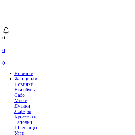
0
0
0
Новинки
Женщинам
Новинки
Вся обувь
Сабо
Мюли
Дутики
Лоферы
Кроссовки
Тапочки
Шлепанцы
Угги