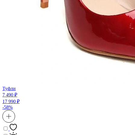
Туфли
7 490 ₽
17 990 ₽
-58%