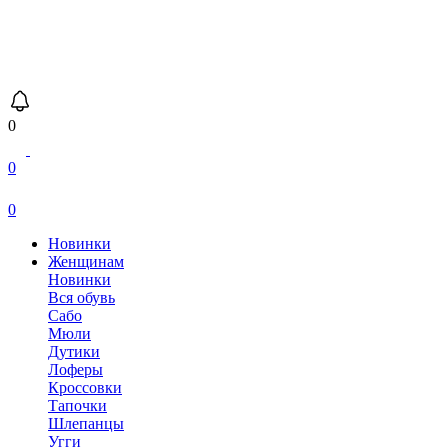
0
0
0
Новинки
Женщинам
Новинки
Вся обувь
Сабо
Мюли
Дутики
Лоферы
Кроссовки
Тапочки
Шлепанцы
Угги