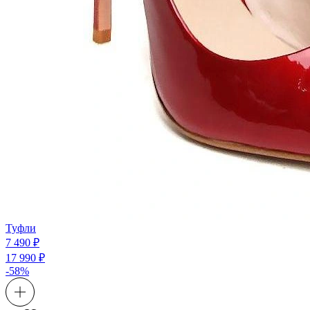
Туфли
7 490 ₽
17 990 ₽
-58%