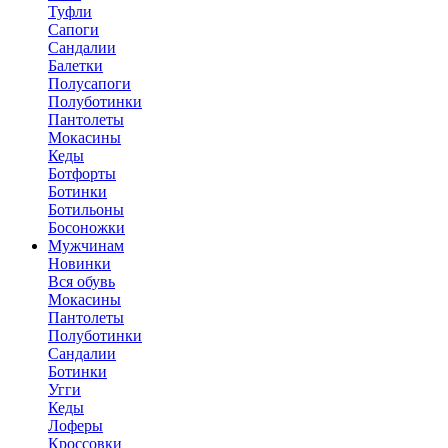
Туфли
Сапоги
Сандалии
Балетки
Полусапоги
Полуботинки
Пантолеты
Мокасины
Кеды
Ботфорты
Ботинки
Ботильоны
Босоножки
Мужчинам
Новинки
Вся обувь
Мокасины
Пантолеты
Полуботинки
Сандалии
Ботинки
Угги
Кеды
Лоферы
Кроссовки