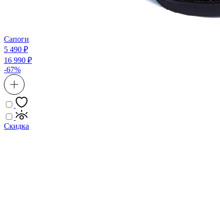
Сапоги
5 490 ₽
16 990 ₽
-67%
Скидка