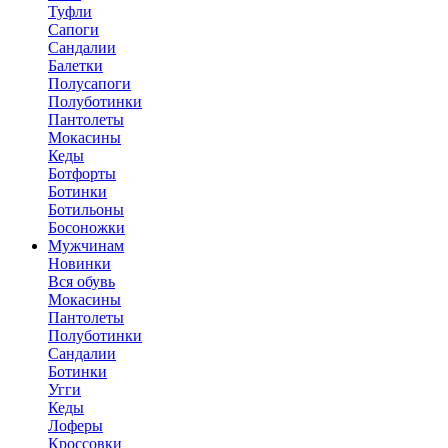
Туфли
Сапоги
Сандалии
Балетки
Полусапоги
Полуботинки
Пантолеты
Мокасины
Кеды
Ботфорты
Ботинки
Ботильоны
Босоножки
Мужчинам
Новинки
Вся обувь
Мокасины
Пантолеты
Полуботинки
Сандалии
Ботинки
Угги
Кеды
Лоферы
Кроссовки