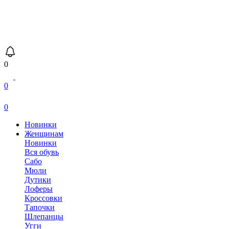
0
0
0
Новинки
Женщинам
Новинки
Вся обувь
Сабо
Мюли
Дутики
Лоферы
Кроссовки
Тапочки
Шлепанцы
Угги