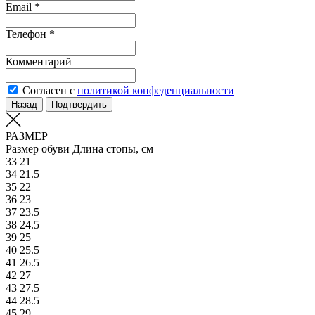
Email *
Телефон *
Комментарий
Согласен с
политикой конфеденциальности
Назад
Подтвердить
РАЗМЕР
Размер обуви
Длина стопы, см
33
21
34
21.5
35
22
36
23
37
23.5
38
24.5
39
25
40
25.5
41
26.5
42
27
43
27.5
44
28.5
45
29