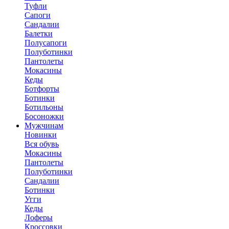
Туфли
Сапоги
Сандалии
Балетки
Полусапоги
Полуботинки
Пантолеты
Мокасины
Кеды
Ботфорты
Ботинки
Ботильоны
Босоножки
Мужчинам
Новинки
Вся обувь
Мокасины
Пантолеты
Полуботинки
Сандалии
Ботинки
Угги
Кеды
Лоферы
Кроссовки