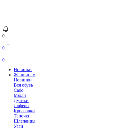
0
0
0
Новинки
Женщинам
Новинки
Вся обувь
Сабо
Мюли
Дутики
Лоферы
Кроссовки
Тапочки
Шлепанцы
Угги