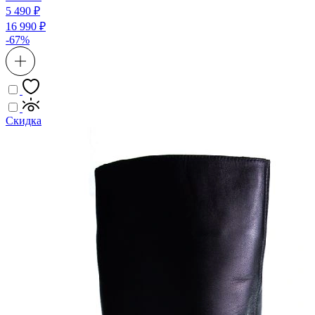
5 490 ₽
16 990 ₽
-67%
Скидка