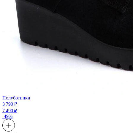
Полуботинки
3 790 ₽
7 490 ₽
-49%