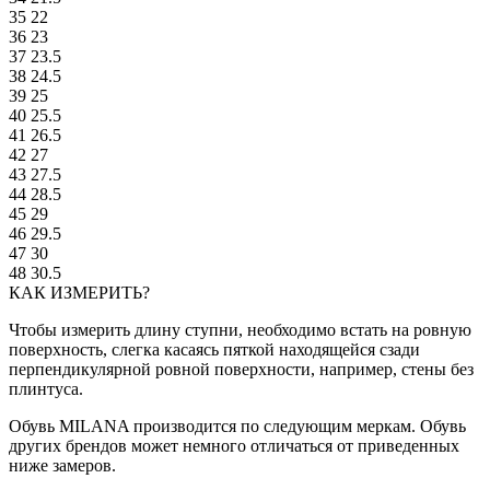
35
22
36
23
37
23.5
38
24.5
39
25
40
25.5
41
26.5
42
27
43
27.5
44
28.5
45
29
46
29.5
47
30
48
30.5
КАК ИЗМЕРИТЬ?
Чтобы измерить длину ступни, необходимо встать на ровную
поверхность, слегка касаясь пяткой находящейся сзади
перпендикулярной ровной поверхности, например, стены без
плинтуса.
Обувь MILANA производится по следующим меркам. Обувь
других брендов может немного отличаться от приведенных
ниже замеров.