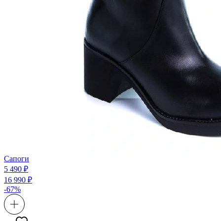
Сапоги
5 490 ₽
16 990 ₽
-67%