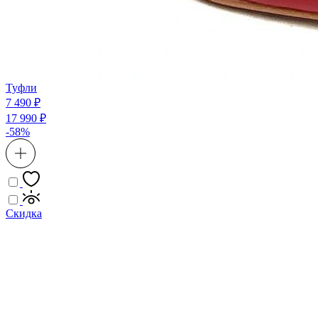
Туфли
7 490 ₽
17 990 ₽
-58%
Скидка