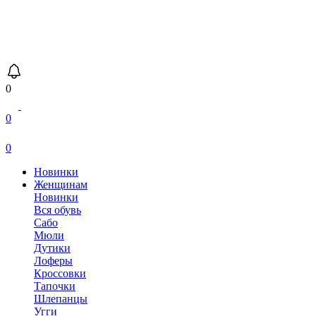
0
0
0
Новинки
Женщинам
Новинки
Вся обувь
Сабо
Мюли
Дутики
Лоферы
Кроссовки
Тапочки
Шлепанцы
Угги