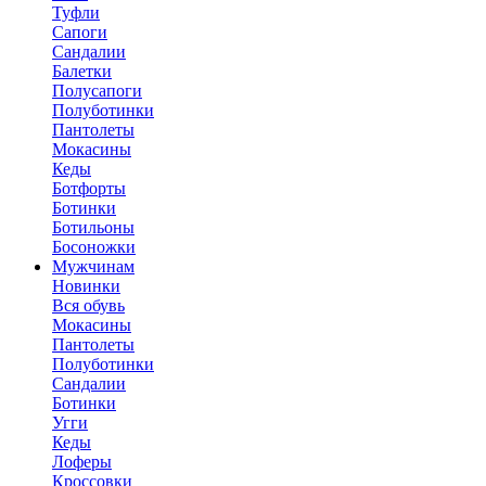
Туфли
Сапоги
Сандалии
Балетки
Полусапоги
Полуботинки
Пантолеты
Мокасины
Кеды
Ботфорты
Ботинки
Ботильоны
Босоножки
Мужчинам
Новинки
Вся обувь
Мокасины
Пантолеты
Полуботинки
Сандалии
Ботинки
Угги
Кеды
Лоферы
Кроссовки