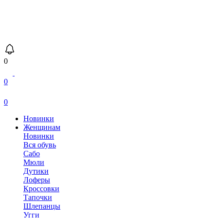
0
0
0
Новинки
Женщинам
Новинки
Вся обувь
Сабо
Мюли
Дутики
Лоферы
Кроссовки
Тапочки
Шлепанцы
Угги