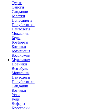
Туфли
Сапоги
Сандалии
Балетки
Полусапоги
Полуботинки
Пантолеты
Мокасины
Кеды
Ботфорты
Ботинки
Ботильоны
Босоножки
Мужчинам
Новинки
Вся обувь
Мокасины
Пантолеты
Полуботинки
Сандалии
Ботинки
Угги
Кеды
Лоферы
Кроссовки