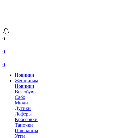
0
0
0
Новинки
Женщинам
Новинки
Вся обувь
Сабо
Мюли
Дутики
Лоферы
Кроссовки
Тапочки
Шлепанцы
Угги