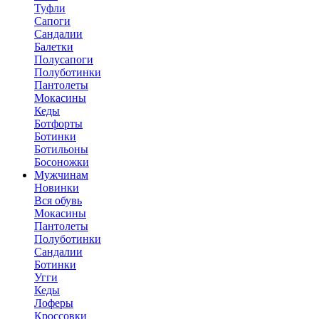
Туфли
Сапоги
Сандалии
Балетки
Полусапоги
Полуботинки
Пантолеты
Мокасины
Кеды
Ботфорты
Ботинки
Ботильоны
Босоножки
Мужчинам
Новинки
Вся обувь
Мокасины
Пантолеты
Полуботинки
Сандалии
Ботинки
Угги
Кеды
Лоферы
Кроссовки