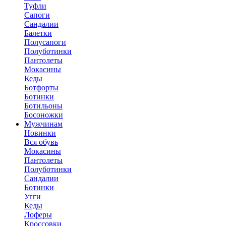
Туфли
Сапоги
Сандалии
Балетки
Полусапоги
Полуботинки
Пантолеты
Мокасины
Кеды
Ботфорты
Ботинки
Ботильоны
Босоножки
Мужчинам
Новинки
Вся обувь
Мокасины
Пантолеты
Полуботинки
Сандалии
Ботинки
Угги
Кеды
Лоферы
Кроссовки