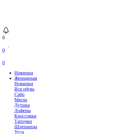
0
0
0
Новинки
Женщинам
Новинки
Вся обувь
Сабо
Мюли
Дутики
Лоферы
Кроссовки
Тапочки
Шлепанцы
Угги