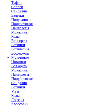
Туфли
Сапоги
Сандалии
Балетки
Полусапоги
Полуботинки
Пантолеты
Мокасины
Кеды
Ботфорты
Ботинки
Ботильоны
Босоножки
Мужчинам
Новинки
Вся обувь
Мокасины
Пантолеты
Полуботинки
Сандалии
Ботинки
Угги
Кеды
Лоферы
Кроссовки