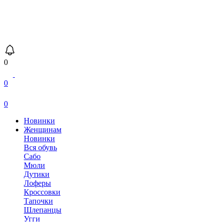
0
0
0
Новинки
Женщинам
Новинки
Вся обувь
Сабо
Мюли
Дутики
Лоферы
Кроссовки
Тапочки
Шлепанцы
Угги