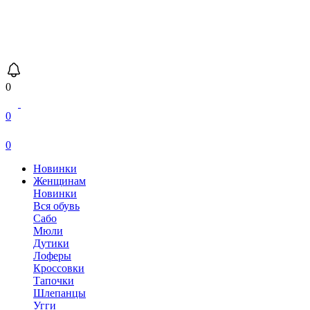
0
0
0
Новинки
Женщинам
Новинки
Вся обувь
Сабо
Мюли
Дутики
Лоферы
Кроссовки
Тапочки
Шлепанцы
Угги