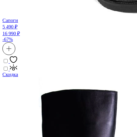
Сапоги
5 490 ₽
16 990 ₽
-67%
Скидка