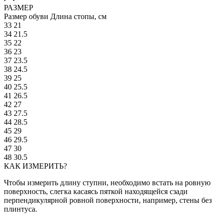
РАЗМЕР
Размер обуви
Длина стопы, см
33
21
34
21.5
35
22
36
23
37
23.5
38
24.5
39
25
40
25.5
41
26.5
42
27
43
27.5
44
28.5
45
29
46
29.5
47
30
48
30.5
КАК ИЗМЕРИТЬ?
Чтобы измерить длину ступни, необходимо встать на ровную
поверхность, слегка касаясь пяткой находящейся сзади
перпендикулярной ровной поверхности, например, стены без
плинтуса.