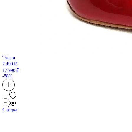
Туфли
7 490 ₽
17 990 ₽
-58%
Скидка