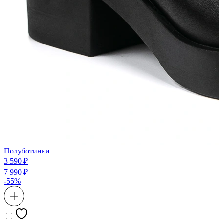
Полуботинки
3 590 ₽
7 990 ₽
-55%