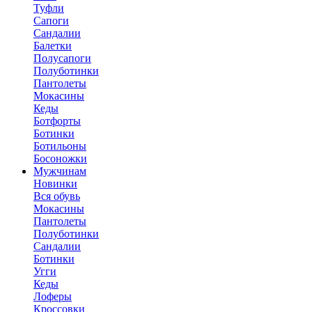
Туфли
Сапоги
Сандалии
Балетки
Полусапоги
Полуботинки
Пантолеты
Мокасины
Кеды
Ботфорты
Ботинки
Ботильоны
Босоножки
Мужчинам
Новинки
Вся обувь
Мокасины
Пантолеты
Полуботинки
Сандалии
Ботинки
Угги
Кеды
Лоферы
Кроссовки