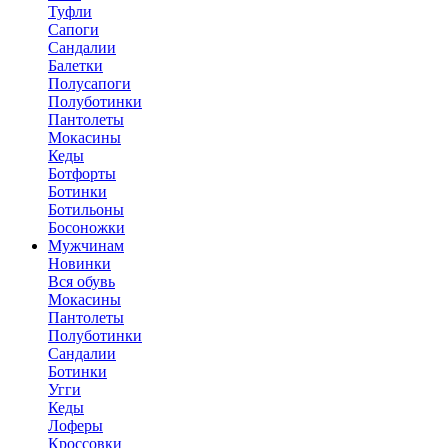
Туфли
Сапоги
Сандалии
Балетки
Полусапоги
Полуботинки
Пантолеты
Мокасины
Кеды
Ботфорты
Ботинки
Ботильоны
Босоножки
Мужчинам
Новинки
Вся обувь
Мокасины
Пантолеты
Полуботинки
Сандалии
Ботинки
Угги
Кеды
Лоферы
Кроссовки