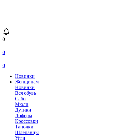
0
0
0
Новинки
Женщинам
Новинки
Вся обувь
Сабо
Мюли
Дутики
Лоферы
Кроссовки
Тапочки
Шлепанцы
Угги