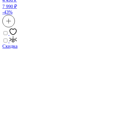
7 990 ₽
-43%
Скидка