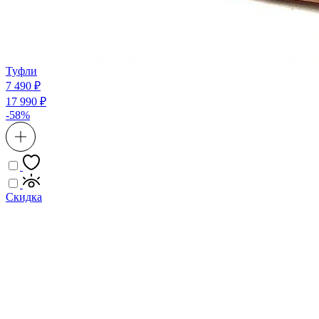
Туфли
7 490 ₽
17 990 ₽
-58%
Скидка