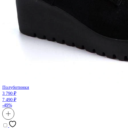
Полуботинки
3 790 ₽
7 490 ₽
-49%