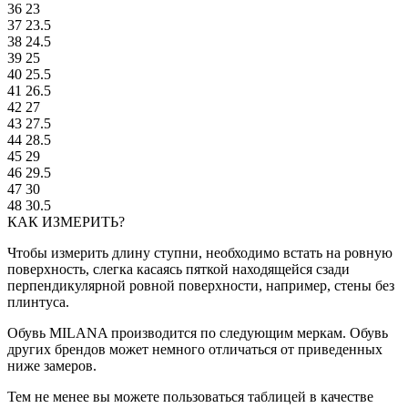
36
23
37
23.5
38
24.5
39
25
40
25.5
41
26.5
42
27
43
27.5
44
28.5
45
29
46
29.5
47
30
48
30.5
КАК ИЗМЕРИТЬ?
Чтобы измерить длину ступни, необходимо встать на ровную
поверхность, слегка касаясь пяткой находящейся сзади
перпендикулярной ровной поверхности, например, стены без
плинтуса.
Обувь MILANA производится по следующим меркам. Обувь
других брендов может немного отличаться от приведенных
ниже замеров.
Тем не менее вы можете пользоваться таблицей в качестве