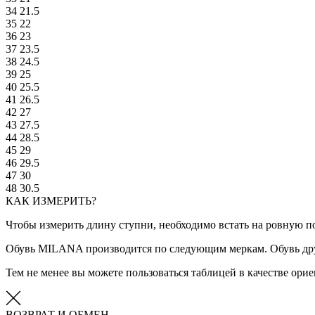
34
21.5
35
22
36
23
37
23.5
38
24.5
39
25
40
25.5
41
26.5
42
27
43
27.5
44
28.5
45
29
46
29.5
47
30
48
30.5
КАК ИЗМЕРИТЬ?
Чтобы измерить длину ступни, необходимо встать на ровную по
Обувь MILANA производится по следующим меркам. Обувь дру
Тем не менее вы можете пользоваться таблицей в качестве ор
ВОЗВРАТ И ОБМЕН