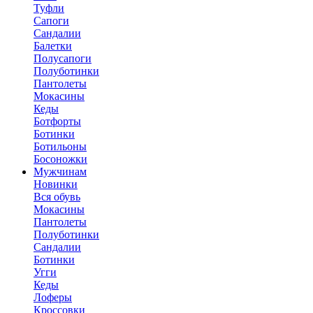
Туфли
Сапоги
Сандалии
Балетки
Полусапоги
Полуботинки
Пантолеты
Мокасины
Кеды
Ботфорты
Ботинки
Ботильоны
Босоножки
Мужчинам
Новинки
Вся обувь
Мокасины
Пантолеты
Полуботинки
Сандалии
Ботинки
Угги
Кеды
Лоферы
Кроссовки