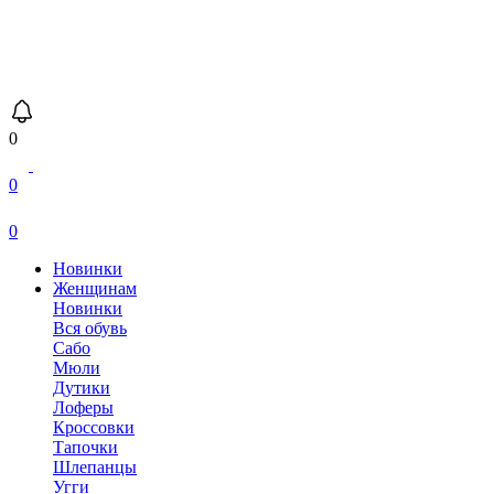
0
0
0
Новинки
Женщинам
Новинки
Вся обувь
Сабо
Мюли
Дутики
Лоферы
Кроссовки
Тапочки
Шлепанцы
Угги