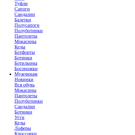
Туфли
Сапоги
Сандалии
Балетки
Полусапоги
Полуботинки
Пантолеты
Мокасины
Кеды
Ботфорты
Ботинки
Ботильоны
Босоножки
Мужчинам
Новинки
Вся обувь
Мокасины
Пантолеты
Полуботинки
Сандалии
Ботинки
Угги
Кеды
Лоферы
Кроссовки