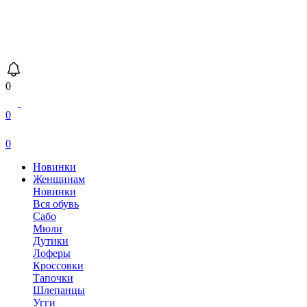
0
0
0
Новинки
Женщинам
Новинки
Вся обувь
Сабо
Мюли
Дутики
Лоферы
Кроссовки
Тапочки
Шлепанцы
Угги