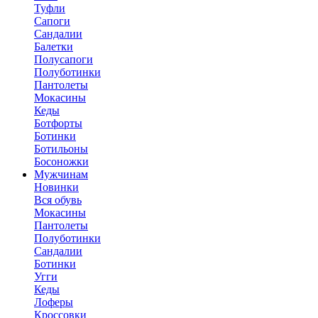
Туфли
Сапоги
Сандалии
Балетки
Полусапоги
Полуботинки
Пантолеты
Мокасины
Кеды
Ботфорты
Ботинки
Ботильоны
Босоножки
Мужчинам
Новинки
Вся обувь
Мокасины
Пантолеты
Полуботинки
Сандалии
Ботинки
Угги
Кеды
Лоферы
Кроссовки