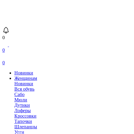
0
0
0
Новинки
Женщинам
Новинки
Вся обувь
Сабо
Мюли
Дутики
Лоферы
Кроссовки
Тапочки
Шлепанцы
Угги