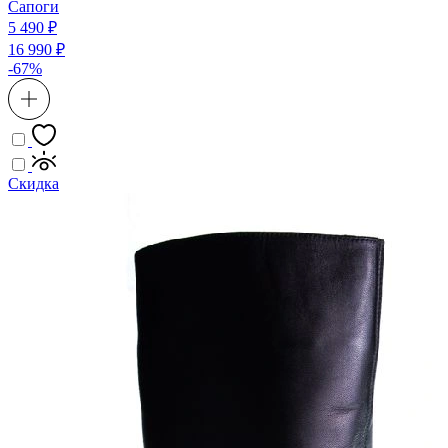
Сапоги
5 490 ₽
16 990 ₽
-67%
Скидка