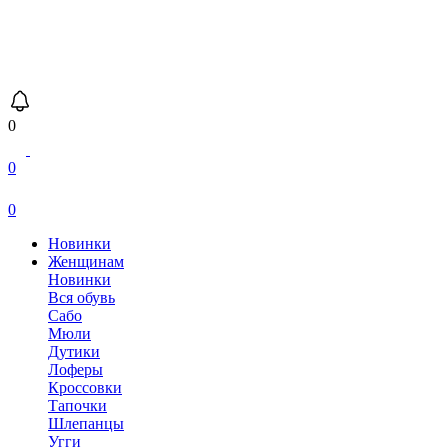
0
0
0
Новинки
Женщинам
Новинки
Вся обувь
Сабо
Мюли
Дутики
Лоферы
Кроссовки
Тапочки
Шлепанцы
Угги