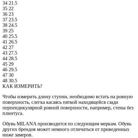
34
21.5
35
22
36
23
37
23.5
38
24.5
39
25
40
25.5
41
26.5
42
27
43
27.5
44
28.5
45
29
46
29.5
47
30
48
30.5
КАК ИЗМЕРИТЬ?
Чтобы измерить длину ступни, необходимо встать на ровную
поверхность, слегка касаясь пяткой находящейся сзади
перпендикулярной ровной поверхности, например, стены без
плинтуса.
Обувь MILANA производится по следующим меркам. Обувь
других брендов может немного отличаться от приведенных
ниже замеров.