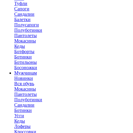
Туфли
Сапоги
Сандалии
Балетки
Полусапоги
Полуботинки
Пантолеты
Мокасины
Кеды
Ботфорты
Ботинки
Ботильоны
Босоножки
Мужчинам
Новинки
Вся обувь
Мокасины
Пантолеты
Полуботинки
Сандалии
Ботинки
Угги
Кеды
Лоферы
Кроссовки