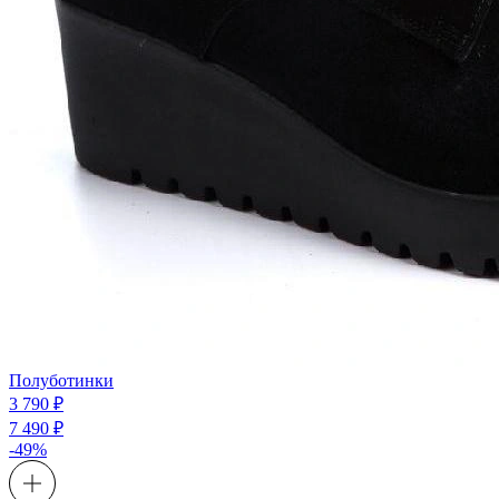
Полуботинки
3 790 ₽
7 490 ₽
-49%