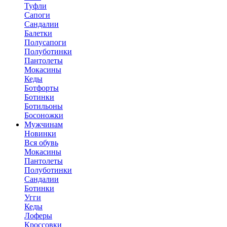
Туфли
Сапоги
Сандалии
Балетки
Полусапоги
Полуботинки
Пантолеты
Мокасины
Кеды
Ботфорты
Ботинки
Ботильоны
Босоножки
Мужчинам
Новинки
Вся обувь
Мокасины
Пантолеты
Полуботинки
Сандалии
Ботинки
Угги
Кеды
Лоферы
Кроссовки