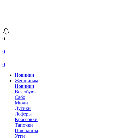
0
0
0
Новинки
Женщинам
Новинки
Вся обувь
Сабо
Мюли
Дутики
Лоферы
Кроссовки
Тапочки
Шлепанцы
Угги