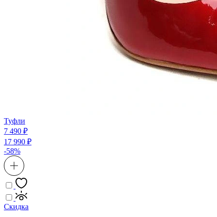
Туфли
7 490 ₽
17 990 ₽
-58%
Скидка