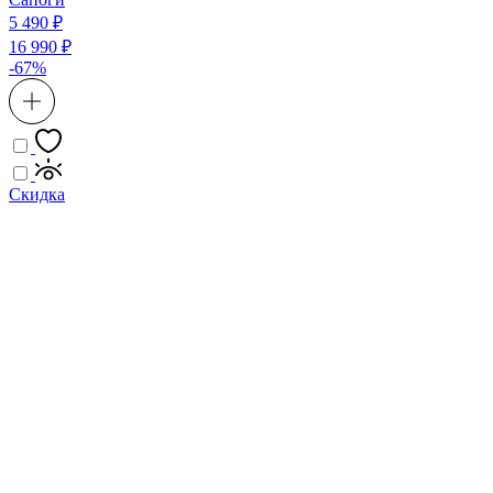
5 490 ₽
16 990 ₽
-67%
Скидка