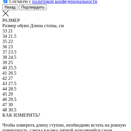
Согласен с
политикой конфеденциальности
Назад
Подтвердить
РАЗМЕР
Размер обуви
Длина стопы, см
33
21
34
21.5
35
22
36
23
37
23.5
38
24.5
39
25
40
25.5
41
26.5
42
27
43
27.5
44
28.5
45
29
46
29.5
47
30
48
30.5
КАК ИЗМЕРИТЬ?
Чтобы измерить длину ступни, необходимо встать на ровную
поверхность, слегка касаясь пяткой находящейся сзади