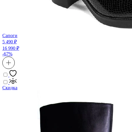
Сапоги
5 490 ₽
16 990 ₽
-67%
Скидка