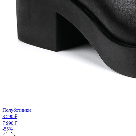
Полуботинки
3 590 ₽
7 990 ₽
-55%