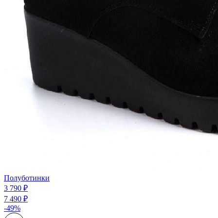
Полуботинки
3 790 ₽
7 490 ₽
-49%