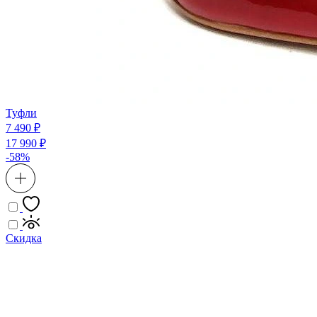
Туфли
7 490 ₽
17 990 ₽
-58%
Скидка