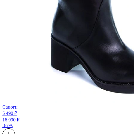
Сапоги
5 490 ₽
16 990 ₽
-67%