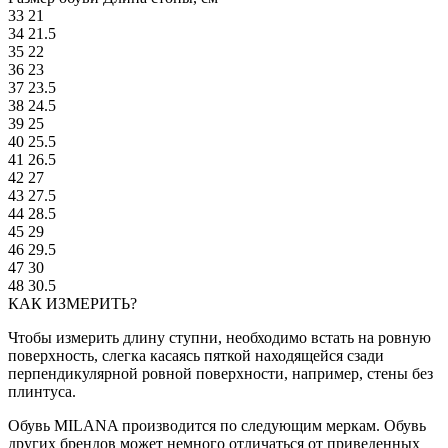
33
21
34
21.5
35
22
36
23
37
23.5
38
24.5
39
25
40
25.5
41
26.5
42
27
43
27.5
44
28.5
45
29
46
29.5
47
30
48
30.5
КАК ИЗМЕРИТЬ?
Чтобы измерить длину ступни, необходимо встать на ровную
поверхность, слегка касаясь пяткой находящейся сзади
перпендикулярной ровной поверхности, например, стены без
плинтуса.
Обувь MILANA производится по следующим меркам. Обувь
других брендов может немного отличаться от приведенных