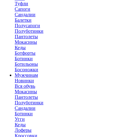
Туфли
Сапоги
Сандалии
Балетки
Полусапоги
Полуботинки
Пантолеты
Мокасины
Кеды
Ботфорты
Ботинки
Ботильоны
Босоножки
Мужчинам
Новинки
Вся обувь
Мокасины
Пантолеты
Полуботинки
Сандалии
Ботинки
Угги
Кеды
Лоферы
Кроссовки