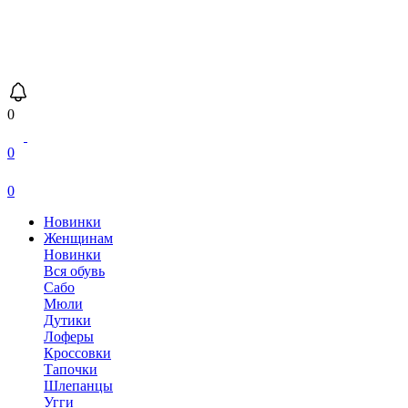
0
0
0
Новинки
Женщинам
Новинки
Вся обувь
Сабо
Мюли
Дутики
Лоферы
Кроссовки
Тапочки
Шлепанцы
Угги