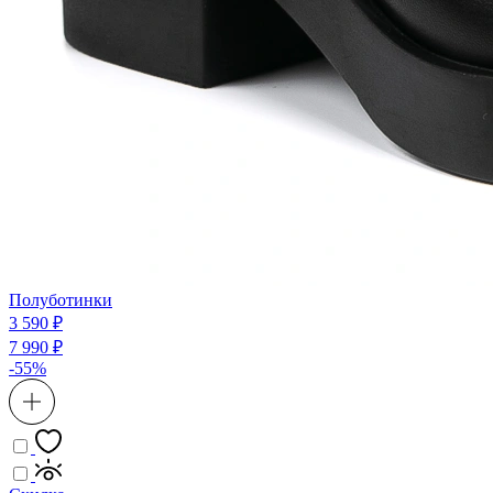
Полуботинки
3 590 ₽
7 990 ₽
-55%