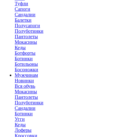
Туфли
Сапоги
Сандалии
Балетки
Полусапоги
Полуботинки
Пантолеты
Мокасины
Кеды
Ботфорты
Ботинки
Ботильоны
Босоножки
Мужчинам
Новинки
Вся обувь
Мокасины
Пантолеты
Полуботинки
Сандалии
Ботинки
Угги
Кеды
Лоферы
Кроссовки