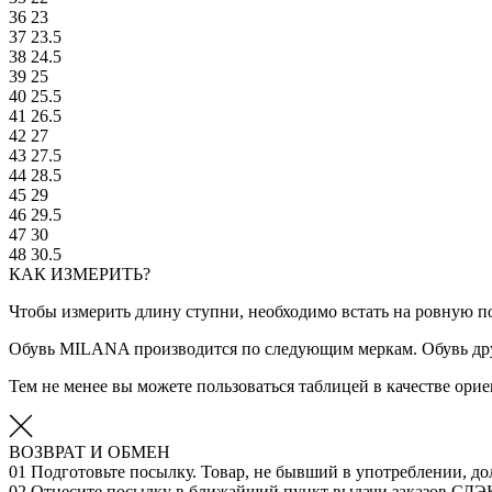
36
23
37
23.5
38
24.5
39
25
40
25.5
41
26.5
42
27
43
27.5
44
28.5
45
29
46
29.5
47
30
48
30.5
КАК ИЗМЕРИТЬ?
Чтобы измерить длину ступни, необходимо встать на ровную по
Обувь MILANA производится по следующим меркам. Обувь дру
Тем не менее вы можете пользоваться таблицей в качестве ор
ВОЗВРАТ И ОБМЕН
01
Подготовьте посылку. Товар, не бывший в употреблении, до
02
Отнесите посылку в ближайший пункт выдачи заказов СДЭ