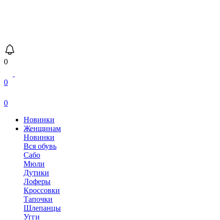
0
0
0
Новинки
Женщинам
Новинки
Вся обувь
Сабо
Мюли
Дутики
Лоферы
Кроссовки
Тапочки
Шлепанцы
Угги