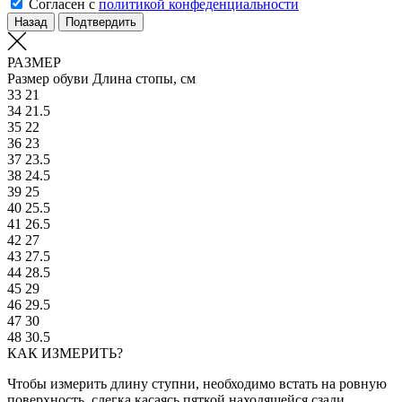
Согласен с
политикой конфеденциальности
Назад
Подтвердить
РАЗМЕР
Размер обуви
Длина стопы, см
33
21
34
21.5
35
22
36
23
37
23.5
38
24.5
39
25
40
25.5
41
26.5
42
27
43
27.5
44
28.5
45
29
46
29.5
47
30
48
30.5
КАК ИЗМЕРИТЬ?
Чтобы измерить длину ступни, необходимо встать на ровную
поверхность, слегка касаясь пяткой находящейся сзади