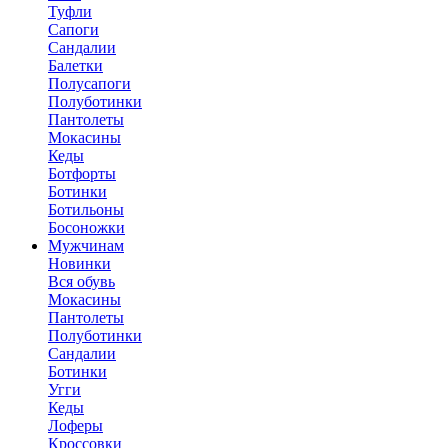
Туфли
Сапоги
Сандалии
Балетки
Полусапоги
Полуботинки
Пантолеты
Мокасины
Кеды
Ботфорты
Ботинки
Ботильоны
Босоножки
Мужчинам
Новинки
Вся обувь
Мокасины
Пантолеты
Полуботинки
Сандалии
Ботинки
Угги
Кеды
Лоферы
Кроссовки