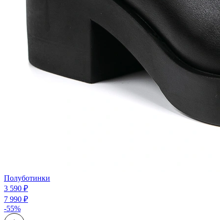
Полуботинки
3 590 ₽
7 990 ₽
-55%