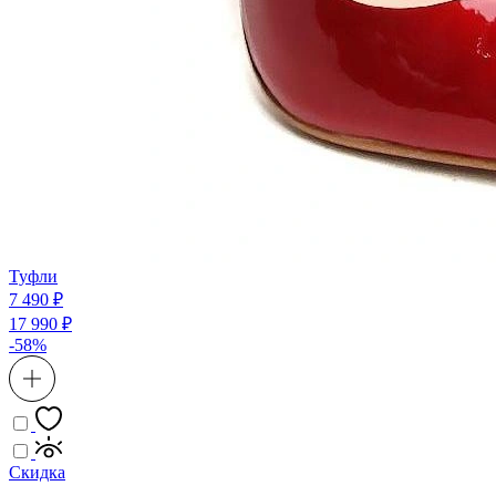
Туфли
7 490 ₽
17 990 ₽
-58%
Скидка