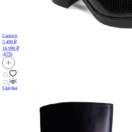
Сапоги
5 490 ₽
16 990 ₽
-67%
Скидка