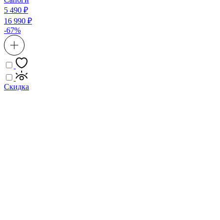
5 490 ₽
16 990 ₽
-67%
Скидка