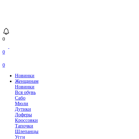
0
0
0
Новинки
Женщинам
Новинки
Вся обувь
Сабо
Мюли
Дутики
Лоферы
Кроссовки
Тапочки
Шлепанцы
Угги