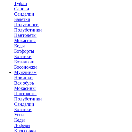
Туфли
Сапоги
Сандалии
Балетки
Полусапоги
Полуботинки
Пантолеты
Мокасины
Кеды
Ботфорты
Ботинки
Ботильоны
Босоножки
Мужчинам
Новинки
Вся обувь
Мокасины
Пантолеты
Полуботинки
Сандалии
Ботинки
Угги
Кеды
Лоферы
Кроссовки