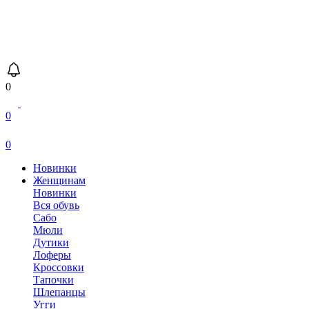
0
0
0
Новинки
Женщинам
Новинки
Вся обувь
Сабо
Мюли
Дутики
Лоферы
Кроссовки
Тапочки
Шлепанцы
Угги