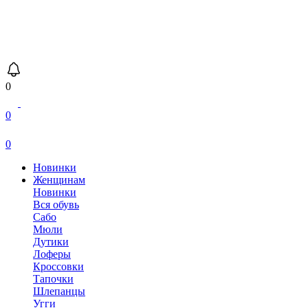
0
0
0
Новинки
Женщинам
Новинки
Вся обувь
Сабо
Мюли
Дутики
Лоферы
Кроссовки
Тапочки
Шлепанцы
Угги