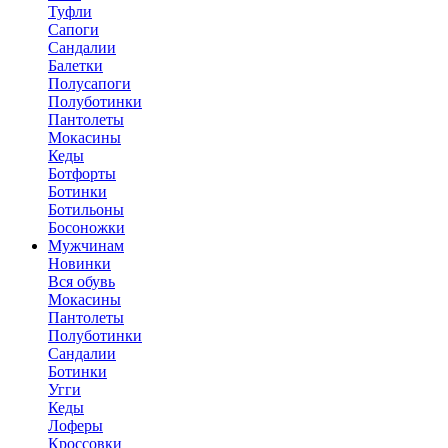
Туфли
Сапоги
Сандалии
Балетки
Полусапоги
Полуботинки
Пантолеты
Мокасины
Кеды
Ботфорты
Ботинки
Ботильоны
Босоножки
Мужчинам
Новинки
Вся обувь
Мокасины
Пантолеты
Полуботинки
Сандалии
Ботинки
Угги
Кеды
Лоферы
Кроссовки