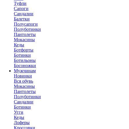
Туфли
Сапоги
Сандалии
Балетки
Полусапоги
Полуботинки
Пантолеты
Мокасины
Кеды
Ботфорты
Ботинки
Ботильоны
Босоножки
Мужчинам
Новинки
Вся обувь
Мокасины
Пантолеты
Полуботинки
Сандалии
Ботинки
Угги
Кеды
Лоферы
Кроссовки