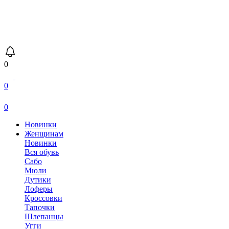
0
0
0
Новинки
Женщинам
Новинки
Вся обувь
Сабо
Мюли
Дутики
Лоферы
Кроссовки
Тапочки
Шлепанцы
Угги