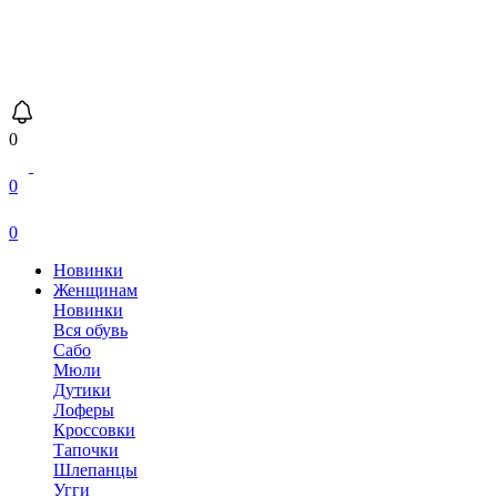
0
0
0
Новинки
Женщинам
Новинки
Вся обувь
Сабо
Мюли
Дутики
Лоферы
Кроссовки
Тапочки
Шлепанцы
Угги