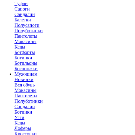
Туфли
Сапоги
Сандалии
Балетки
Полусапоги
Полуботинки
Пантолеты
Мокасины
Кеды
Ботфорты
Ботинки
Ботильоны
Босоножки
Мужчинам
Новинки
Вся обувь
Мокасины
Пантолеты
Полуботинки
Сандалии
Ботинки
Угги
Кеды
Лоферы
Кроссовки