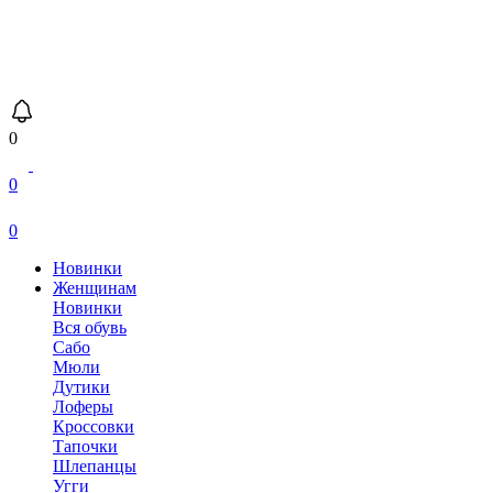
0
0
0
Новинки
Женщинам
Новинки
Вся обувь
Сабо
Мюли
Дутики
Лоферы
Кроссовки
Тапочки
Шлепанцы
Угги