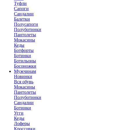
Туфли
Сапоги
Сандалии
Балетки
Полусапоги
Полуботинки
Пантолеты
Мокасины
Кеды
Ботфорты
Ботинки
Ботильоны
Босоножки
Мужчинам
Новинки
Вся обувь
Мокасины
Пантолеты
Полуботинки
Сандалии
Ботинки
Угги
Кеды
Лоферы
Кроссовки